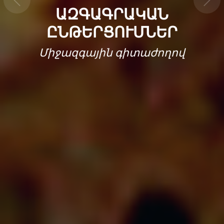
ԱԶԳԱԳՐԱԿԱՆ
ԸՆԹԵՐՑՈՒՄՆԵՐ
Միջազգային գիտաժողով