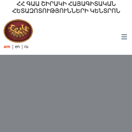
ՀՀ ԳԱԱ ՇԻՐԱԿԻ ՀԱՅԱԳԻՏԱԿԱՆ
ՀԵՏԱԶՈՏՈՒԹՅՈՒՆՆԵՐԻ ԿԵՆՏՐՈՆ
am
|
en
|
ru